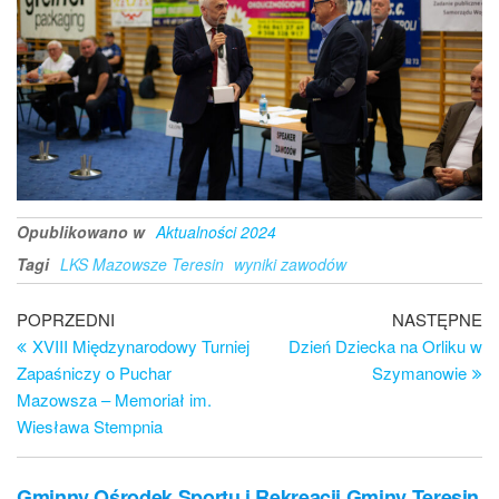
Opublikowano w
Aktualności 2024
Tagi
LKS Mazowsze Teresin
wyniki zawodów
Nawigacja
Poprzedni
Na
POPRZEDNI
NASTĘPNE
wpis
wp
XVIII Międzynarodowy Turniej
Dzień Dziecka na Orliku w
wpisu
Zapaśniczy o Puchar
Szymanowie
Mazowsza – Memoriał im.
Wiesława Stempnia
Gminny Ośrodek Sportu i Rekreacji Gminy Teresin