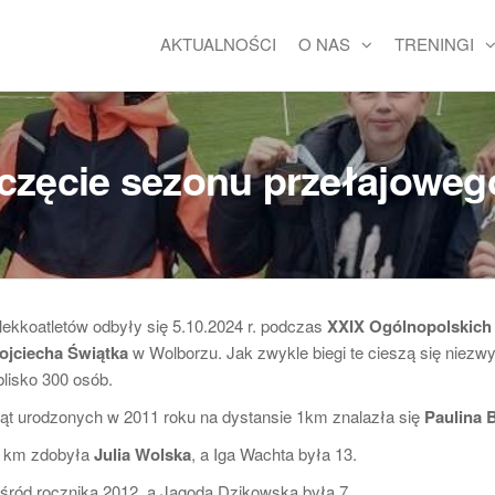
AKTUALNOŚCI
O NAS
TRENINGI
zęcie sezonu przełajoweg
ekkoatletów odbyły się 5.10.2024 r. podczas
XXIX Ogólnopolskic
ojciecha Świątka
w Wolborzu. Jak zwykle biegi te cieszą się niezw
blisko 300 osób.
ząt urodzonych w 2011 roku na dystansie 1km znalazła się
Paulina 
,5 km zdobyła
Julia Wolska
, a Iga Wachta była 13.
wśród rocznika 2012, a Jagoda Dzikowska była 7.