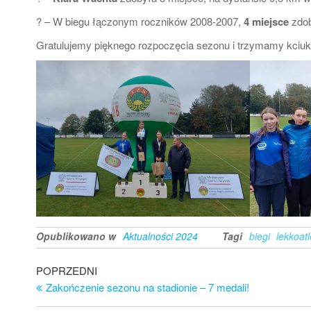
? – W biegu łączonym roczników 2008-2007,
4 miejsce
zdo
Gratulujemy pięknego rozpoczęcia sezonu i trzymamy kciuki 
Opublikowano w
Aktualności 2024
Tagi
biegi
lekkoat
Nawigacja
Poprzedni
POPRZEDNI
wpis
Zakończenie sezonu na stadionie – 7 medali!
wpisu