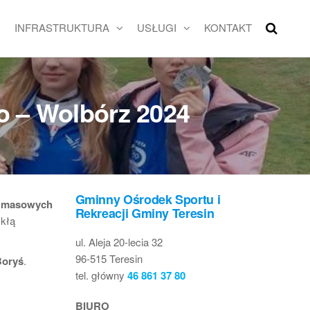
INFRASTRUKTURA
USŁUGI
KONTAKT
o – Wolbórz 2024
Gminny Ośrodek Sportu i
h masowych
Rekreacji Gminy Teresin
ykłą
ul. Aleja 20-lecia 32
96-515 Teresin
Boryś
.
tel. główny
46 861 37 80
BIURO