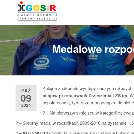
Przejdź
do
Gminny
Gminny
treści
Ośrodek
Ośrodek
Sportu i
Sportu i
Rekreacji
w
Rekreacji w
Medalowe rozpoc
Teresinie
Teresinie ::
Zapasy ::
Łucznictwo ::
Lekkoatletyka
Kolejne znakomite występy naszych młodych l
PAŹ
:: Piłka nożna
09
biegów przełajowych Zrzeszenia LZS
im. W
popularnością, tym razem przystąpiło do nich 
2024
? – Na pierwszym miejscu w kategorii dziewc
? – Srebrny medal w rocznikach 2009-2010 na dystansie 1
? –
Klara Wachta
zdobyła 3 miejsce, na dystansie 0,8 km 