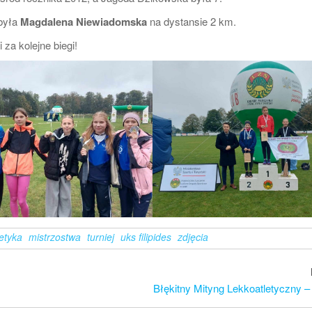
była
Magdalena Niewiadomska
na dystansie 2 km.
za kolejne biegi!
letyka
mistrzostwa
turniej
uks filipides
zdjęcia
Błękitny Mityng Lekkoatletyczny –