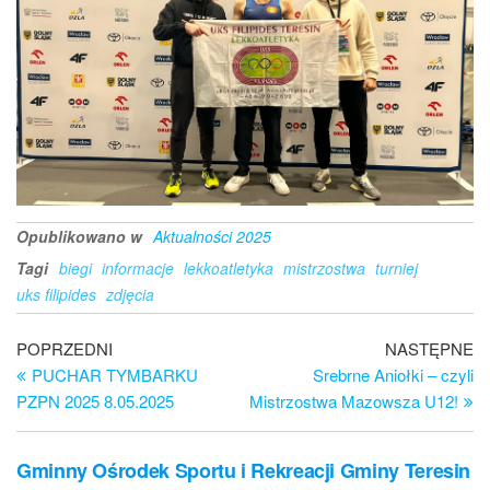
Opublikowano w
Aktualności 2025
Tagi
biegi
informacje
lekkoatletyka
mistrzostwa
turniej
uks filipides
zdjęcia
Nawigacja
Poprzedni
Na
POPRZEDNI
NASTĘPNE
wpis
wp
PUCHAR TYMBARKU
Srebrne Aniołki – czyli
wpisu
PZPN 2025 8.05.2025
Mistrzostwa Mazowsza U12!
Gminny Ośrodek Sportu i Rekreacji Gminy Teresin