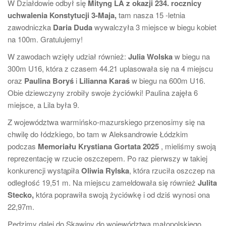
W Działdowie odbył się
Mityng LA z okazji 234. rocznicy
uchwalenia Konstytucji 3-Maja,
tam nasza 15 -letnia
zawodniczka
Daria Duda
wywalczyła 3 miejsce w biegu kobiet
na 100m. Gratulujemy!
W zawodach wzięły udział również:
Julia Wolska
w biegu na
300m U16, która z czasem 44.21 uplasowała się na 4 miejscu
oraz
Paulina Boryś
i
Lilianna Karaś
w biegu na 600m U16.
Obie dziewczyny zrobiły swoje życiówki! Paulina zajęła 6
miejsce, a Lila była 9.
Z województwa warmińsko-mazurskiego przenosimy się na
chwilę do łódzkiego, bo tam w Aleksandrowie Łódzkim
podczas
Memoriału Krystiana Gortata 2025
, mieliśmy swoją
reprezentację w rzucie oszczepem. Po raz pierwszy w takiej
konkurencji wystąpiła
Oliwia Rylska
, która rzuciła oszczep na
odległość 19,51 m. Na miejscu zameldowała się również
Julita
Stecko,
która poprawiła swoją życiówkę i od dziś wynosi ona
22,97m.
Pędzimy dalej do Skawiny do województwa małopolskiego