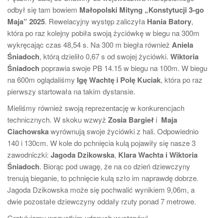
odbył się tam bowiem
Małopolski Mityng „Konstytucji 3-go
Maja” 2025
. Rewelacyjny występ zaliczyła
Hania Batory
,
która po raz kolejny pobiła swoją życiówkę w biegu na 300m
wykręcając czas 48,54 s. Na 300 m biegła również
Aniela
Śniadoch
, którą dzieliło 0,67 s od swojej życiówki.
Wiktoria
Śniadoch
poprawia swoje PB 14.15 w biegu na 100m. W biegu
na 600m oglądaliśmy
Igę Wachtę i Polę Kuciak
, która po raz
pierwszy startowała na takim dystansie.
Mieliśmy również swoją reprezentację w konkurencjach
technicznych. W skoku wzwyż
Zosia Bargieł
i
Maja
Ciachowska
wyrównują swoje życiówki z hali. Odpowiednio
140 i 130cm. W kole do pchnięcia kulą pojawiły się nasze 3
zawodniczki:
Jagoda Dzikowska
,
Klara Wachta i Wiktoria
Śniadoch
. Biorąc pod uwagę, że na co dzień dziewczyny
trenują bieganie, to pchnięcie kulą szło im naprawdę dobrze.
Jagoda Dzikowska może się pochwalić wynikiem 9,06m, a
dwie pozostałe dziewczyny oddały rzuty ponad 7 metrowe.
Gratulujemy wszystkim udanych występów!