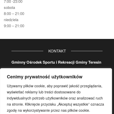
7:00 -23:00
sobota
8:00 – 21:00
niedziela
9:00 – 21:00
KONTAKT
Gminny Ośrodek Sportu i Rekreacji Gminy Teresin
ul. Aleja 20-lecia 32
Cenimy prywatność użytkowników
96-515 Teresin
tel. główny
46 861 37 80
Używamy plików cookie, aby poprawić jakość przeglądania,
koordynator:
wyświetlać reklamy lub treści dostosowane do
wew.
107
lub/i kom.
500 17 29 78
indywidualnych potrzeb użytkowników oraz analizować ruch
na stronie. Kliknięcie przycisku „Akceptuj wszystkie” oznacza
e-mail:
gosir.teresin@wp.pl
zgodę na wykorzystywanie przez nas plików cookie.