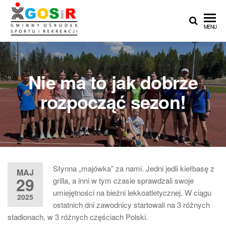
Przejdź
do
Gminny
Gminny
MENU
treści
Ośrodek
Ośrodek
Sportu i
Sportu i
Rekreacji
w
Rekreacji w
Nie ma to jak dobrze
Teresinie
Teresinie ::
rozpocząć sezon!
Zapasy ::
Łucznictwo ::
Lekkoatletyka
:: Piłka nożna
Słynna „majówka” za nami. Jedni jedli kiełbasę z
MAJ
29
grilla, a inni w tym czasie sprawdzali swoje
umiejętności na bieżni lekkoatletycznej. W ciągu
2025
ostatnich dni zawodnicy startowali na 3 różnych
stadionach, w 3 różnych częściach Polski.