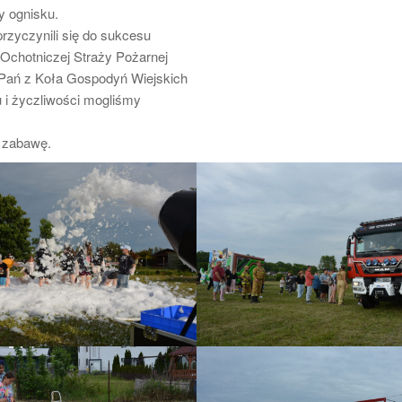
y ognisku.
rzyczynili się do sukcesu
 Ochotniczej Straży Pożarnej
Pań z Koła Gospodyń Wiejskich
 i życzliwości mogliśmy
 zabawę.