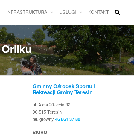
INFRASTRUKTURA
USŁUGI
KONTAKT
Orliku
Gminny Ośrodek Sportu i
Rekreacji Gminy Teresin
ul. Aleja 20-lecia 32
96-515 Teresin
tel. główny
46 861 37 80
BIURO