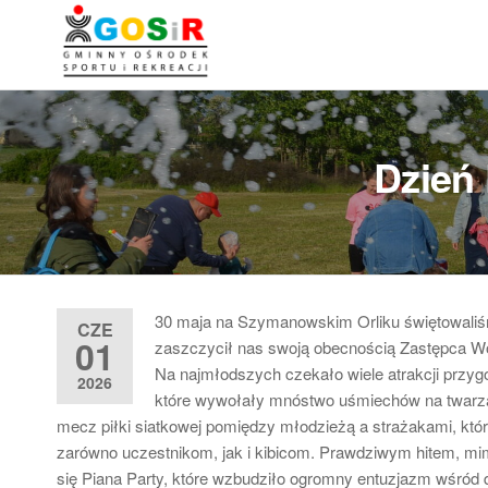
Przejdź
do
Gminny
Gminny
treści
Ośrodek
Ośrodek
Sportu i
Sportu i
Rekreacji
w
Rekreacji w
Dzień
Teresinie
Teresinie ::
Zapasy ::
Łucznictwo ::
Lekkoatletyka
30 maja na Szymanowskim Orliku świętowaliś
CZE
:: Piłka nożna
01
zaszczycił nas swoją obecnością Zastępca W
Na najmłodszych czekało wiele atrakcji pr
2026
które wywołały mnóstwo uśmiechów na twarzach
mecz piłki siatkowej pomiędzy młodzieżą a strażakami, któr
zarówno uczestnikom, jak i kibicom. Prawdziwym hitem, m
się Piana Party, które wzbudziło ogromny entuzjazm wśród 