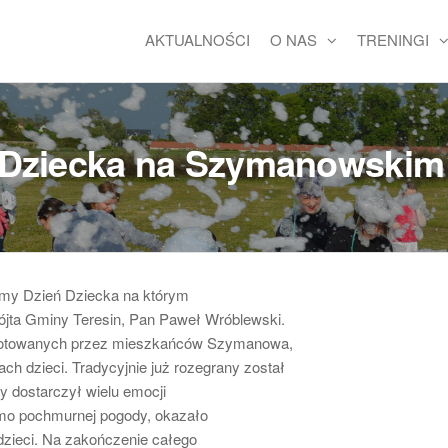
AKTUALNOŚCI
O NAS
TRENINGI
 Dziecka na Szymanowskim 
my Dzień Dziecka na którym
ójta Gminy Teresin, Pan Paweł Wróblewski.
zygotowanych przez mieszkańców Szymanowa,
 dzieci. Tradycyjnie już rozegrany został
y dostarczył wielu emocji
imo pochmurnej pogody, okazało
dzieci. Na zakończenie całego