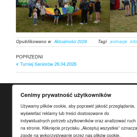
Opublikowano w
Aktualności 2026
Tagi
animacje
inf
Nawigacja
Poprzedni
POPRZEDNI
wpis
Turniej Seniorów 26.04.2026
wpisu
Cenimy prywatność użytkowników
KONTAKT
Używamy plików cookie, aby poprawić jakość przeglądania,
Gminny Ośrodek Sportu i Rekreacji Gminy Teresin
wyświetlać reklamy lub treści dostosowane do
indywidualnych potrzeb użytkowników oraz analizować ruch
ul. Aleja 20-lecia 32
na stronie. Kliknięcie przycisku „Akceptuj wszystkie” oznacz
96-515 Teresin
zgodę na wykorzystywanie przez nas plików cookie.
tel. główny
46 861 37 80