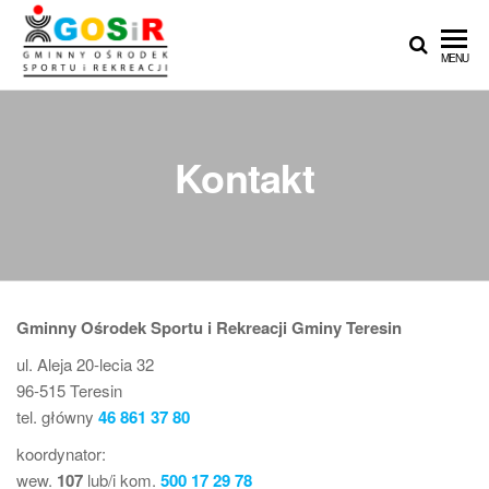
Przejdź
do
Gminny
Gminny
MENU
treści
Ośrodek
Ośrodek
Sportu i
Sportu i
Rekreacji
w
Rekreacji w
Kontakt
Teresinie
Teresinie ::
Zapasy ::
Łucznictwo ::
Lekkoatletyka
Gminny Ośrodek Sportu i Rekreacji Gminy Teresin
:: Piłka nożna
ul. Aleja 20-lecia 32
96-515 Teresin
tel. główny
46 861 37 80
koordynator:
wew.
107
lub/i kom.
500 17 29 78