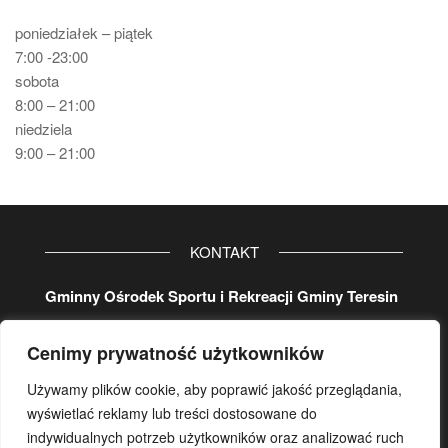
poniedziałek – piątek
7:00 -23:00
sobota
8:00 – 21:00
niedziela
9:00 – 21:00
KONTAKT
Gminny Ośrodek Sportu i Rekreacji Gminy Teresin
ul. Aleja 20-lecia 32
Cenimy prywatność użytkowników
96-515 Teresin
tel. główny
46 861 37 80
Używamy plików cookie, aby poprawić jakość przeglądania,
koordynator:
wyświetlać reklamy lub treści dostosowane do
wew.
107
lub/i kom.
500 17 29 78
indywidualnych potrzeb użytkowników oraz analizować ruch