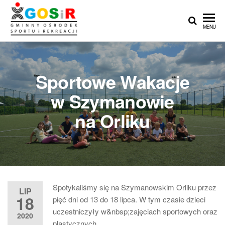
Przejdź
do
Gminny
Gminny
MENU
treści
Ośrodek
Ośrodek
Sportu i
Sportu i
Rekreacji
w
Rekreacji w
Sportowe Wakacje
Teresinie
Teresinie ::
w Szymanowie
Zapasy ::
na Orliku
Łucznictwo ::
Lekkoatletyka
:: Piłka nożna
Spotykaliśmy się na Szymanowskim Orliku przez
LIP
18
pięć dni od 13 do 18 lipca. W tym czasie dzieci
uczestniczyły w&nbsp;zajęciach sportowych oraz
2020
plastycznych.