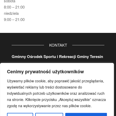
sobota
8:00 – 21:00
niedziela
9:00 – 21:00
KONTAKT
Gminny Ośrodek Sportu i Rekreacji Gminy Teresin
ul. Aleja 20-lecia 32
Cenimy prywatność użytkowników
96-515 Teresin
tel. główny
46 861 37 80
Używamy plików cookie, aby poprawić jakość przeglądania,
koordynator:
wyświetlać reklamy lub treści dostosowane do
wew.
107
lub/i kom.
500 17 29 78
indywidualnych potrzeb użytkowników oraz analizować ruch
na stronie. Kliknięcie przycisku „Akceptuj wszystkie” oznacza
e-mail:
gosir.teresin@wp.pl
zgodę na wykorzystywanie przez nas plików cookie.