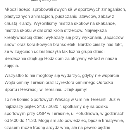
Młodzi adepci spróbowali swych sił w sportowych zmaganiach,
plastycznych animacjach, puszczaniu latawców, zabaw z
chustą Klanzy. Wyłoniliśmy mistrza skoków na skakance,
mistrza skoku w dal oraz króla strzelców. Największa
kreatywnością dzieci wykazały się przy wykonaniu „łapaczów
snów” oraz koralikowych bransoletek. Bardzo cieszy nas fakt,
że w zajęciach uczestniczyła tak liczna grupa dzieci.
Serdecznie dziękuję Rodzicom za aktywny wkład w nasze
zajęcia.
Wszystko to nie mogłoby się wydarzyć, gdyby nie wsparcie
Wójta Gminy Teresin oraz Dyrektora Gminnego Ośrodka
Sportu i Rekreacji w Teresinie. Dziękujemy!
To nie koniec Sportowych Wakacji w Gminie Teresin!!! Już w
najbliższy piątek 24.07.2020 r. spotkamy się na boisku
sportowym przy OSP w Teresinie, ul Południowa, w godzinach
od 9.00 do 11.30. Mogę śmiało powiedzieć, będzie kreatywnie,
czasem może trochę arcydziwnie, ale na pewno będzie