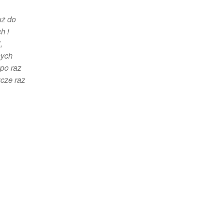
uż do
h i
,
nych
po raz
zcze raz