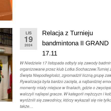
Relacja z Turnieju
LIS
19
bandmintona II GRAND
2024
17.11
W Niedziele 17 listopada odbyły się zawody badmi
organizowane przez klub Lotka Sochaczew.Turniej z
Święta Niepodległości, zgromadził liczną grupę za
Rywalizacja była bardzo zacięta, a najbardziej em
momenty miały miejsce w finałach, gdzie o zwycięs
walczyli najlepsi gracze. W kategorii mężczyzn i kob
wyróżnili się zawodnicy, którzy wykazali się nie tylko
także…