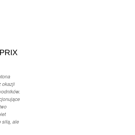
 PRIX
ntona
 okazji
wodników.
ocjonujące
two
iet
 siłą, ale