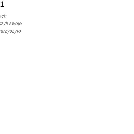
11
mach
zyli swoje
warzyszyło