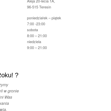
Aleja 20-lecia 1A,
96-515 Teresin
poniedziałek – piątek
7:00 -23:00
sobota
8:00 – 21:00
niedziela
9:00 – 21:00
oku! ?
czymy
l w gronie
łni Was
wania
wia,