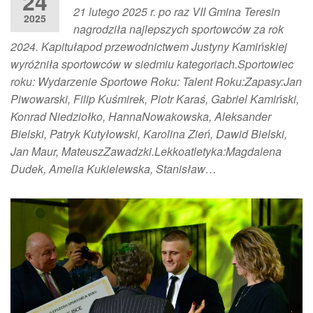
24
21 lutego 2025 r. po raz VII Gmina Teresin
2025
nagrodziła najlepszych sportowców za rok
2024. Kapitułapod przewodnictwem Justyny Kamińskiej
wyróżniła sportowców w siedmiu kategoriach.Sportowiec
roku: Wydarzenie Sportowe Roku: Talent Roku:Zapasy:Jan
Piwowarski, Filip Kuśmirek, Piotr Karaś, Gabriel Kamiński,
Konrad Niedziołko, HannaNowakowska, Aleksander
Bielski, Patryk Kutyłowski, Karolina Zień, Dawid Bielski,
Jan Maur, MateuszZawadzki.Lekkoatletyka:Magdalena
Dudek, Amelia Kukielewska, Stanisław…