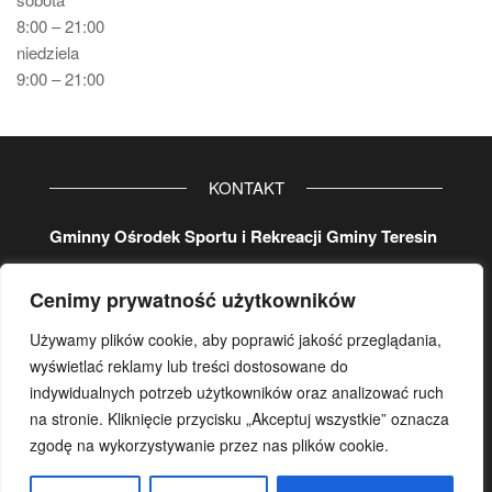
8:00 – 21:00
niedziela
9:00 – 21:00
KONTAKT
Gminny Ośrodek Sportu i Rekreacji Gminy Teresin
ul. Aleja 20-lecia 32
Cenimy prywatność użytkowników
96-515 Teresin
tel. główny
46 861 37 80
Używamy plików cookie, aby poprawić jakość przeglądania,
koordynator:
wyświetlać reklamy lub treści dostosowane do
wew.
107
lub/i kom.
500 17 29 78
indywidualnych potrzeb użytkowników oraz analizować ruch
na stronie. Kliknięcie przycisku „Akceptuj wszystkie” oznacza
e-mail:
gosir.teresin@wp.pl
zgodę na wykorzystywanie przez nas plików cookie.