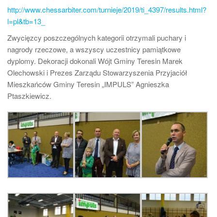
http://www.chessarbiter.com/turnieje/2019/ti_4397/results.html?
l=pl&tb=13_
Zwycięzcy poszczególnych kategorii otrzymali puchary i
nagrody rzeczowe, a wszyscy uczestnicy pamiątkowe
dyplomy. Dekoracji dokonali Wójt Gminy Teresin Marek
Olechowski i Prezes Zarządu Stowarzyszenia Przyjaciół
Mieszkańców Gminy Teresin „IMPULS” Agnieszka
Ptaszkiewicz.