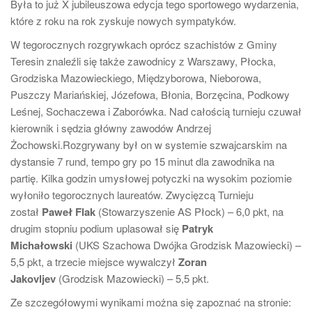
Była to już X jubileuszowa edycja tego sportowego wydarzenia,
które z roku na rok zyskuje nowych sympatyków.
W tegorocznych rozgrywkach oprócz szachistów z Gminy
Teresin znaleźli się także zawodnicy z Warszawy, Płocka,
Grodziska Mazowieckiego, Międzyborowa, Nieborowa,
Puszczy Mariańskiej, Józefowa, Błonia, Borzęcina, Podkowy
Leśnej, Sochaczewa i Zaborówka. Nad całością turnieju czuwał
kierownik i sędzia główny zawodów Andrzej
Żochowski.Rozgrywany był on w systemie szwajcarskim na
dystansie 7 rund, tempo gry po 15 minut dla zawodnika na
partię. Kilka godzin umysłowej potyczki na wysokim poziomie
wyłoniło tegorocznych laureatów. Zwycięzcą Turnieju
został
Paweł Flak
(Stowarzyszenie AS Płock) – 6,0 pkt, na
drugim stopniu podium uplasował się
Patryk
Michałowski
(UKS Szachowa Dwójka Grodzisk Mazowiecki) –
5,5 pkt, a trzecie miejsce wywalczył
Zoran
Jakovljev
(Grodzisk Mazowiecki) – 5,5 pkt.
Ze szczegółowymi wynikami można się zapoznać na stronie: