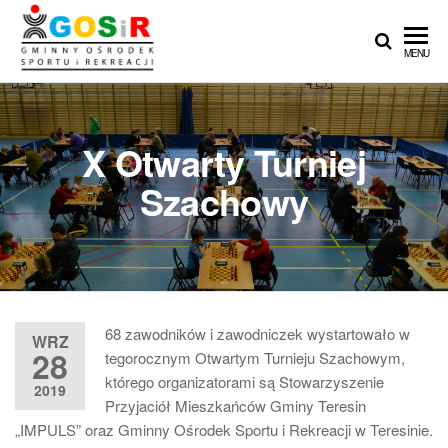
Przejdź
do
Gminny
Gminny
MENU
treści
Ośrodek
Ośrodek
Sportu i
Sportu i
Rekreacji
w
Rekreacji w
X Otwarty Turniej
Teresinie
Teresinie ::
Szachowy
Zapasy ::
Łucznictwo ::
Lekkoatletyka
:: Piłka nożna
68 zawodników i zawodniczek wystartowało w
WRZ
28
tegorocznym Otwartym Turnieju Szachowym,
którego organizatorami są Stowarzyszenie
2019
Przyjaciół Mieszkańców Gminy Teresin
„IMPULS” oraz Gminny Ośrodek Sportu i Rekreacji w Teresinie.