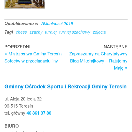
Opublikowano w
Aktualności 2019
Tagi
chess
szachy
turniej
turniej szachowy
zdjęcia
Nawigacja
Poprzedni
Na
POPRZEDNI
NASTĘPNE
wpis
wp
Mistrzostwa Gminy Teresin
Zapraszamy na Charytatywny
wpisu
Sołectw w przeciąganiu liny
Bieg Mikołajkowy – Ratujemy
Maję
Gminny Ośrodek Sportu i Rekreacji Gminy Teresin
ul. Aleja 20-lecia 32
96-515 Teresin
tel. główny
46 861 37 80
BIURO