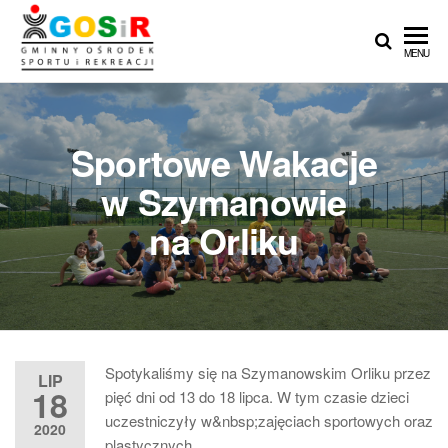
Przejdź
do
Gminny
Gminny
MENU
treści
Ośrodek
Ośrodek
Sportu i
Sportu i
Rekreacji
w
Rekreacji w
Sportowe Wakacje
Teresinie
Teresinie ::
w Szymanowie
Zapasy ::
na Orliku
Łucznictwo ::
Lekkoatletyka
:: Piłka nożna
Spotykaliśmy się na Szymanowskim Orliku przez
LIP
18
pięć dni od 13 do 18 lipca. W tym czasie dzieci
uczestniczyły w&nbsp;zajęciach sportowych oraz
2020
plastycznych.