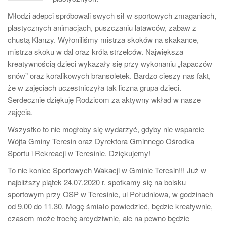
Młodzi adepci spróbowali swych sił w sportowych zmaganiach,
plastycznych animacjach, puszczaniu latawców, zabaw z
chustą Klanzy. Wyłoniliśmy mistrza skoków na skakance,
mistrza skoku w dal oraz króla strzelców. Największa
kreatywnością dzieci wykazały się przy wykonaniu „łapaczów
snów” oraz koralikowych bransoletek. Bardzo cieszy nas fakt,
że w zajęciach uczestniczyła tak liczna grupa dzieci.
Serdecznie dziękuję Rodzicom za aktywny wkład w nasze
zajęcia.
Wszystko to nie mogłoby się wydarzyć, gdyby nie wsparcie
Wójta Gminy Teresin oraz Dyrektora Gminnego Ośrodka
Sportu i Rekreacji w Teresinie. Dziękujemy!
To nie koniec Sportowych Wakacji w Gminie Teresin!!! Już w
najbliższy piątek 24.07.2020 r. spotkamy się na boisku
sportowym przy OSP w Teresinie, ul Południowa, w godzinach
od 9.00 do 11.30. Mogę śmiało powiedzieć, będzie kreatywnie,
czasem może trochę arcydziwnie, ale na pewno będzie