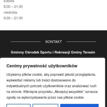
sobota
8:00 – 21:00
niedziela
9:00 – 21:00
KONTAKT
Gminny Ośrodek Sportu i Rekreacji Gminy Teresin
ul. Aleja 20-lecia 32
Cenimy prywatność użytkowników
96-515 Teresin
tel. główny
46 861 37 80
Używamy plików cookie, aby poprawić jakość przeglądania,
koordynator:
wyświetlać reklamy lub treści dostosowane do
wew.
107
lub/i kom.
500 17 29 78
indywidualnych potrzeb użytkowników oraz analizować ruch
na stronie. Kliknięcie przycisku „Akceptuj wszystkie” oznacza
e-mail:
gosir.teresin@wp.pl
zgodę na wykorzystywanie przez nas plików cookie.