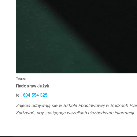
Trener
Radosław Jużyk
tel.
604 554 325
Zajęcia odbywają się w Szkole Podstawowej w Budkach Pia
Zadzwoń, aby zasięgnąć wszelkich niezbędnych informacji.