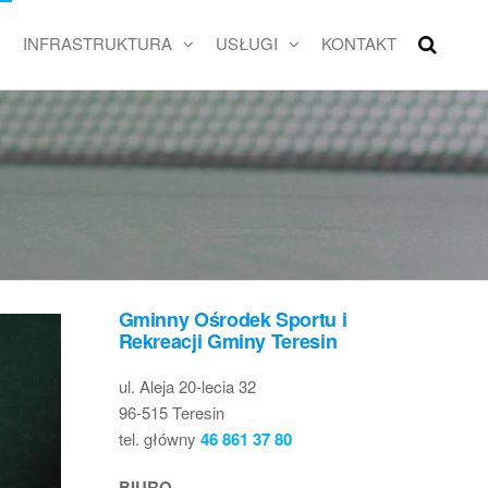
INFRASTRUKTURA
USŁUGI
KONTAKT
Gminny Ośrodek Sportu i
Rekreacji Gminy Teresin
ul. Aleja 20-lecia 32
96-515 Teresin
tel. główny
46 861 37 80
BIURO