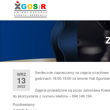
Przejdź
do
Gminny
Gminny
treści
Ośrodek
Ośrodek
Sportu i
Sportu i
Rekreacji
w
Rekreacji w
Z
Teresinie
Teresinie ::
Zapasy ::
Łucznictwo ::
Lekkoatletyka
Serdecznie zapraszamy na zajęcia szachowe w
WRZ
:: Piłka nożna
13
godzinach 18:00-19:00 na terenie Hali Sporto
2022
Zajęcia prowadzone są przez Jarosława Kowal
do skorzystania z numeru telefonu – 694 146 194.
Pozdrawiamy