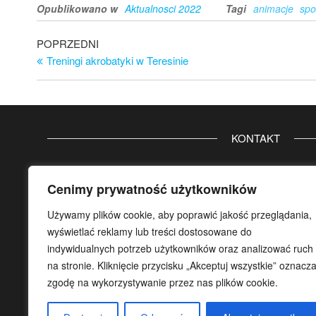
Opublikowano w
Aktualnosci 2022
Tagi
animacje
spo
Nawigacja
Poprzedni
POPRZEDNI
wpis
Treningi akrobatyki w Teresinie
wpisu
KONTAKT
Gminny Ośrodek Sportu i Rekreacji Gminy Teresin
Cenimy prywatność użytkowników
ul. Aleja 20-lecia 32
96-515 Teresin
Używamy plików cookie, aby poprawić jakość przeglądania,
tel. główny
46 861 37 80
wyświetlać reklamy lub treści dostosowane do
indywidualnych potrzeb użytkowników oraz analizować ruch
koordynator:
na stronie. Kliknięcie przycisku „Akceptuj wszystkie” oznacz
wew.
107
lub/i kom.
500 17 29 78
zgodę na wykorzystywanie przez nas plików cookie.
e-mail:
gosir.teresin@wp.pl