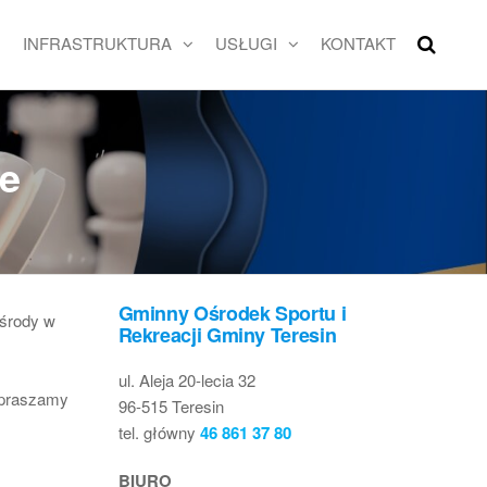
INFRASTRUKTURA
USŁUGI
KONTAKT
ie
Gminny Ośrodek Sportu i
 środy w
Rekreacji Gminy Teresin
ul. Aleja 20-lecia 32
apraszamy
96-515 Teresin
tel. główny
46 861 37 80
BIURO