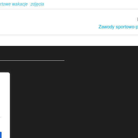
rtowe wakacje
zdjęcia
Zawody sportowo-p
a