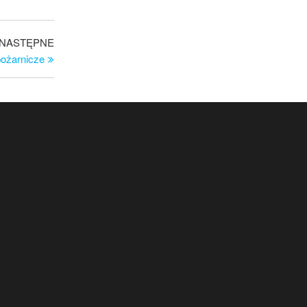
Następny
NASTĘPNE
wpis
ożarnicze