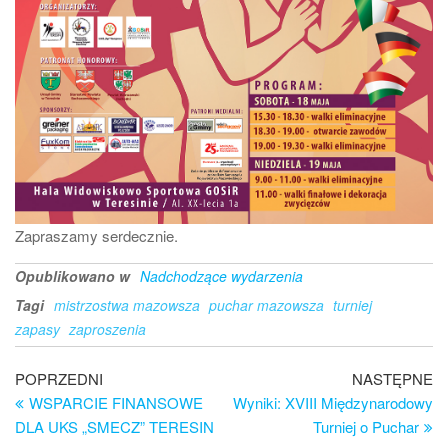
Zapraszamy serdecznie.
Opublikowano w
Nadchodzące wydarzenia
Tagi
mistrzostwa mazowsza
puchar mazowsza
turniej
zapasy
zaproszenia
Nawigacja
Poprzedni
Na
POPRZEDNI
NASTĘPNE
wpis
wp
WSPARCIE FINANSOWE
Wyniki: XVIII Międzynarodowy
wpisu
DLA UKS „SMECZ” TERESIN
Turniej o Puchar