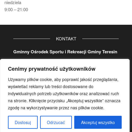
niedziela
9:00 – 21:00
KONTAKT
Gminny Ośrodek Sportu i Rekreacji Gminy Teresin
ul. Aleja 20-lecia 32
Cenimy prywatność użytkowników
96-515 Teresin
tel. główny
46 861 37 80
Używamy plików cookie, aby poprawić jakość przeglądania,
koordynator:
wyświetlać reklamy lub treści dostosowane do
wew.
107
lub/i kom.
500 17 29 78
indywidualnych potrzeb użytkowników oraz analizować ruch
na stronie. Kliknięcie przycisku „Akceptuj wszystkie” oznacza
e-mail:
gosir.teresin@wp.pl
zgodę na wykorzystywanie przez nas plików cookie.
Dostosuj
Odrzucać
Akceptuj wszystko
GOSIR Teresin 2026