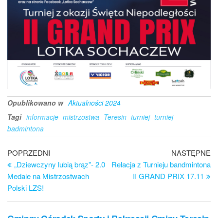
Opublikowano w
Aktualności 2024
Tagi
informacje
mistrzostwa
Teresin
turniej
turniej
badmintona
Nawigacja
Poprzedni
Na
POPRZEDNI
NASTĘPNE
wpis
wp
„Dziewczyny lubią brąz”- 2.0
Relacja z Turnieju bandmintona
wpisu
Medale na Mistrzostwach
II GRAND PRIX 17.11
Polski LZS!