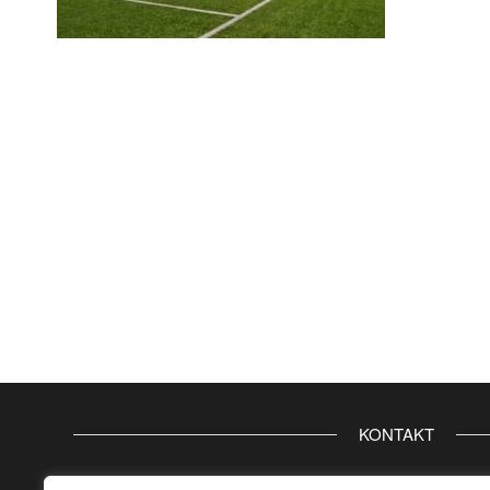
KONTAKT
Gminny Ośrodek Sportu i Rekreacji Gminy Teresin