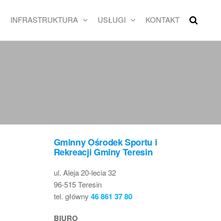
INFRASTRUKTURA
USŁUGI
KONTAKT
Gminny Ośrodek Sportu i
Rekreacji Gminy Teresin
ul. Aleja 20-lecia 32
96-515 Teresin
tel. główny
46 861 37 80
BIURO