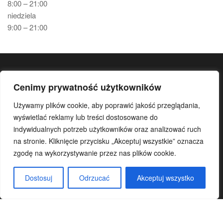
8:00 – 21:00
niedziela
9:00 – 21:00
KONTAKT
Cenimy prywatność użytkowników
Gminny Ośrodek Sportu i Rekreacji Gminy Teresin
Używamy plików cookie, aby poprawić jakość przeglądania,
ul. Aleja 20-lecia 32
wyświetlać reklamy lub treści dostosowane do
96-515 Teresin
indywidualnych potrzeb użytkowników oraz analizować ruch
tel. główny
46 861 37 80
na stronie. Kliknięcie przycisku „Akceptuj wszystkie” oznacza
zgodę na wykorzystywanie przez nas plików cookie.
koordynator:
wew.
107
lub/i kom.
500 17 29 78
Dostosuj
Odrzucać
Akceptuj wszystko
e-mail:
gosir.teresin@wp.pl