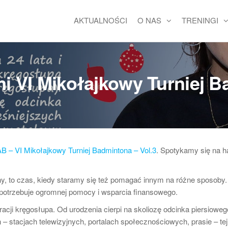
AKTUALNOŚCI
O NAS
TRENINGI
i VI Mikołajkowy Turniej 
B – VI Mikołajkowy Turniej Badmintona – Vol.3
. Spotykamy się na ha
y, to czas, kiedy staramy się też pomagać innym na różne sposoby.
 potrzebuje ogromnej pomocy i wsparcia finansowego.
eracji kręgosłupa. Od urodzenia cierpi na skoliozę odcinka piersiowe
– stacjach telewizyjnych, portalach społecznościowych, prasie – tej 