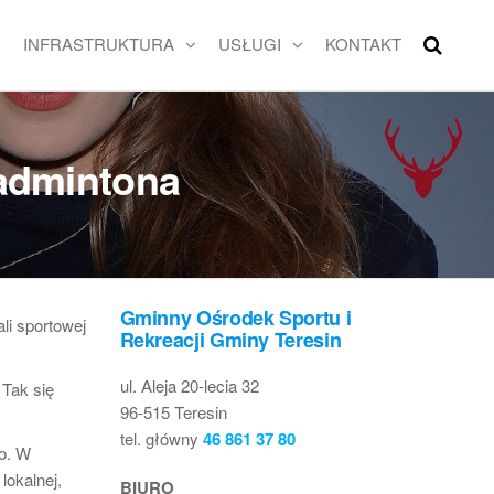
INFRASTRUKTURA
USŁUGI
KONTAKT
Badmintona
Gminny Ośrodek Sportu i
li sportowej
Rekreacji Gminy Teresin
ul. Aleja 20-lecia 32
 Tak się
96-515 Teresin
tel. główny
46 861 37 80
go. W
lokalnej,
BIURO