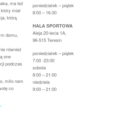
paka, ma też
poniedziałek – piątek
 który miał
8:00 – 16.00
ja, którą
HALA SPORTOWA
Aleja 20-lecia 1A,
nym domu,
96-515 Teresin
nie również
poniedziałek – piątek
ną one
7:00 -23:00
cji podczas
sobota
8:00 – 21:00
to, miło nam
niedziela
wotę co
9:00 – 21:00
-