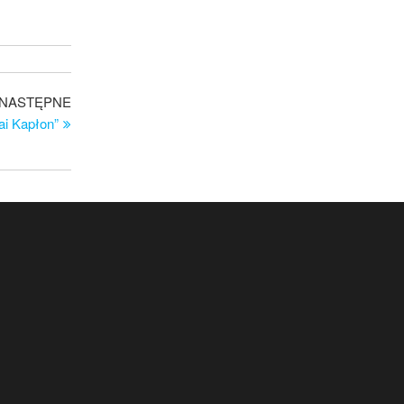
Następny
NASTĘPNE
wpis
ai Kapłon”