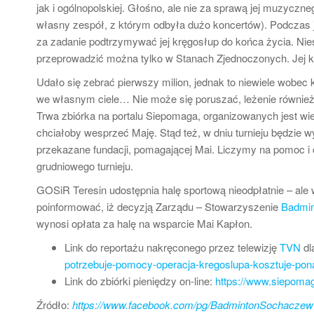
jak i ogólnopolskiej. Głośno, ale nie za sprawą jej muzyczne
własny zespół, z którym odbyła dużo koncertów). Podczas j
za zadanie podtrzymywać jej kręgosłup do końca życia. Niest
przeprowadzić można tylko w Stanach Zjednoczonych. Jej ko
Udało się zebrać pierwszy milion, jednak to niewiele wobec 
we własnym ciele… Nie może się poruszać, leżenie również 
Trwa zbiórka na portalu Siepomaga, organizowanych jest wiel
chciałoby wesprzeć Maję. Stąd też, w dniu turnieju będzie 
przekazane fundacji, pomagającej Mai. Liczymy na pomoc i
grudniowego turnieju.
GOSiR Teresin udostępnia halę sportową nieodpłatnie – ale
poinformować, iż decyzją Zarządu – Stowarzyszenie
Badmi
wynosi opłata za halę na wsparcie Mai Kapłon.
Link do reportażu nakręconego przez telewizję
TVN
dl
potrzebuje-pomocy-operacja-kregoslupa-kosztuje-pon
Link do zbiórki pieniędzy on-line:
https://www.siepomag
Źródło:
https://www.facebook.com/pg/BadmintonSochaczew