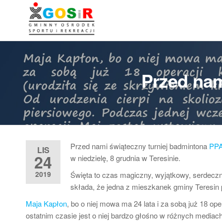
Przejdź
do
Gminny
Gminny
treści
Ośrodek
Ośrodek
Sportu i
Sportu i
Rekreacji
w
Rekreacji w
Przed nam
Teresinie
Teresinie ::
Zapasy ::
Łucznictwo ::
Lekkoatletyka
Przed nami świąteczny turniej badmintona
PPA
LIS
:: Piłka nożna
24
w niedzielę, 8 grudnia w Teresinie.
2019
Święta to czas magiczny, wyjątkowy, serdeczn
składa, że jedna z mieszkanek gminy Teresin
Maja Kapłon
, bo o niej mowa ma 24 lata i za sobą już 18 op
ostatnim czasie jest o niej bardzo głośno w różnych mediach 