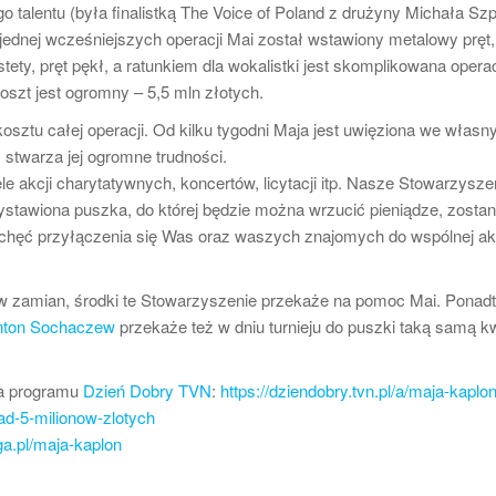
go talentu (była finalistką The Voice of Poland z drużyny Michała Sz
ednej wcześniejszych operacji Mai został wstawiony metalowy pręt,
ety, pręt pękł, a ratunkiem dla wokalistki jest skomplikowana operac
szt jest ogromny – 5,5 mln złotych.
kosztu całej operacji. Od kilku tygodni Maja jest uwięziona we włas
stwarza jej ogromne trudności.
e akcji charytatywnych, koncertów, licytacji itp. Nasze Stowarzysze
wystawiona puszka, do której będzie można wrzucić pieniądze, zosta
 chęć przyłączenia się Was oraz waszych znajomych do wspólnej ak
 w zamian, środki te Stowarzyszenie przekaże na pomoc Mai. Ponad
nton Sochaczew
przekaże też w dniu turnieju do puszki taką samą k
a programu
Dzień Dobry TVN
:
https://dziendobry.tvn.pl/a/maja-kaplon
ad-5-milionow-zlotych
a.pl/maja-kaplon