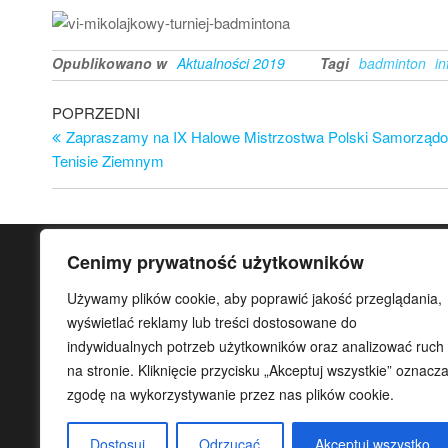
Opublikowano w
Aktualności 2019
Tagi
badminton
i
Nawigacja
Poprzedni
POPRZEDNI
wpis
Zapraszamy na IX Halowe Mistrzostwa Polski Samorzą
wpisu
Tenisie Ziemnym
Cenimy prywatność użytkowników
KONTAKT
Używamy plików cookie, aby poprawić jakość przeglądania,
Gminny Ośrodek Sportu i Rekreacji Gminy Teresin
wyświetlać reklamy lub treści dostosowane do
indywidualnych potrzeb użytkowników oraz analizować ruch
ul. Aleja 20-lecia 32
na stronie. Kliknięcie przycisku „Akceptuj wszystkie” oznacz
96-515 Teresin
zgodę na wykorzystywanie przez nas plików cookie.
tel. główny
46 861 37 80
koordynator:
Dostosuj
Odrzucać
Akceptuj wszystko